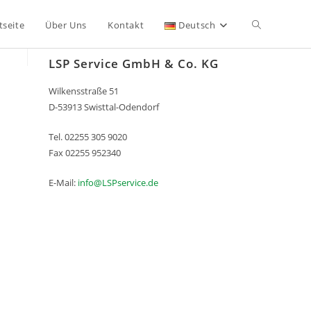
Website-
tseite
Über Uns
Kontakt
Deutsch
so erreichen Sie uns
LSP Service GmbH & Co. KG
Suche
Wilkensstraße 51
D-53913 Swisttal-Odendorf
umschalten
Tel. 02255 305 9020
Fax 02255 952340
E-Mail:
info@LSPservice.de