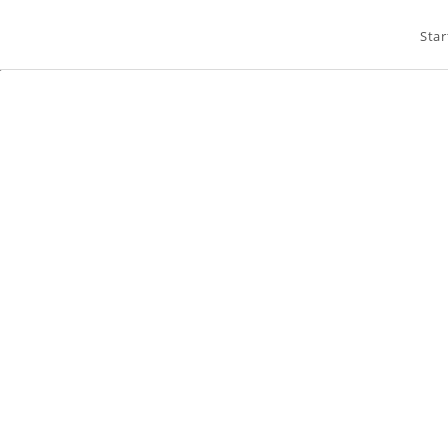
Star
orie veröffentlicht wurden.